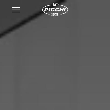
email
:
sales@picchi.eu