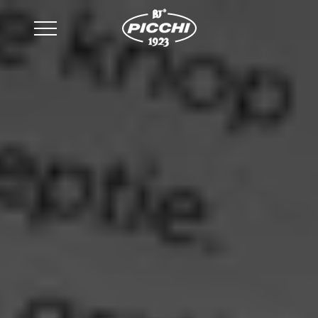
email
:
sales@picchi.eu